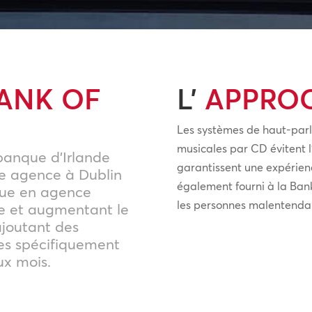
ANK OF
L’
APPRO
Les systèmes de haut-parleu
musicales par CD évitent l’
 banque d’Irlande
garantissent une expérienc
re agence à Dublin
également fourni à la Bank
que en agence
les personnes malentenda
e et augmentant le
ajoutant des
ées spécifiquement
ux mois.