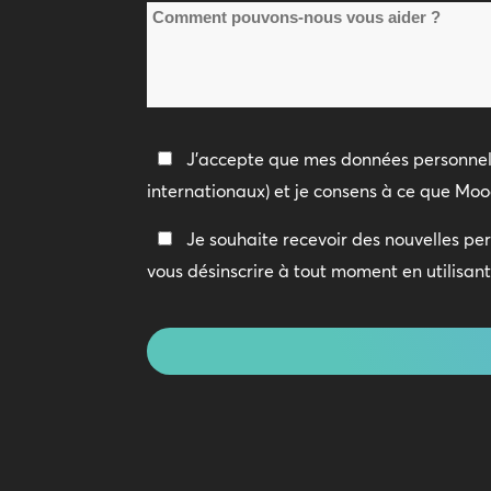
Comment
la
pouvons-
société
nous
*
vous
aider
Politique
J'accepte que mes données personnell
?
de
internationaux) et je consens à ce que Moo
confidentialité
Restez
Je souhaite recevoir des nouvelles per
*
en
vous désinscrire à tout moment en utilisan
contact
CAPTCHA