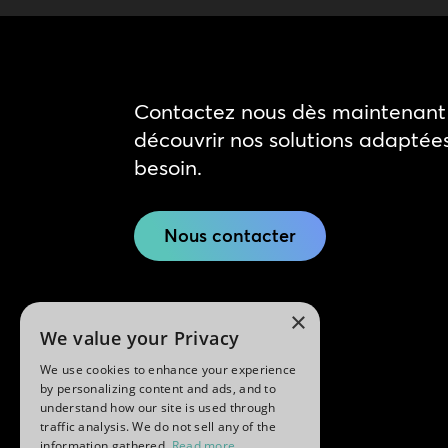
Contactez nous dès maintenant 
découvrir nos solutions adaptée
besoin.
Nous contacter
×
We value your Privacy
We use cookies to enhance your experience
by personalizing content and ads, and to
understand how our site is used through
traffic analysis. We do not sell any of the
information gathered.
Read more