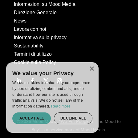
Informazioni su Mood Media
Direzione Generale
News
Lavora con noi
Informativa sulla privacy
Sustainability
Termini di utilizzo
Cookie sulla Policy
×
We value your Privacy
We use cookies to enhance your experience
by personalizing content and ads, and to
understand how our site is used through
traffic analysis. We do not sell any of the
information gathered.
Read more
ACCEPT ALL
DECLINE ALL
© 2026 Mood Media. "We Put People In The Mood to
Buy" is a service mark of Mood Media.