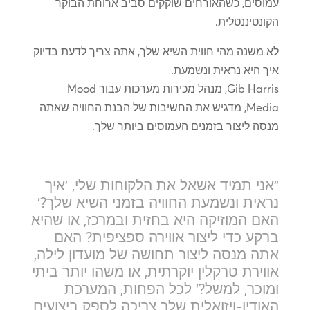
עמוסים, כשהאורחים שוקקים סביב ארוחת הבוקר
הקונטיננטלית.
לא משנה מהי חווית השיא שלך, אתה צריך לדעת בדיוק
איך היא נראית ונשמעת.
Gib Harris, מנהל מכירות מערכות עבור Mood
Media, מדגיש את החשיבות של הבנת החוויה שאתה
מנסה ליצור בזמנים העמוסים ביותר שלך.
"אני תמיד אשאל את הלקוחות שלי, 'איך
נראית ונשמעת החוויה בזמני השיא שלך?'
האם המוזיקה היא בחזית ובמרכז, או שהיא
ברקע כדי ליצור אווירה ספציפית? האם
אתה מנסה ליצור תחושה של מועדון לילה,
אווירת טרקלין יוקרתית, או משהו יותר ביתי
ומוכר, למשל?' לכל הפחות, המערכת
האודיו-ויזואלית שלך צריכה לספק ביצועים