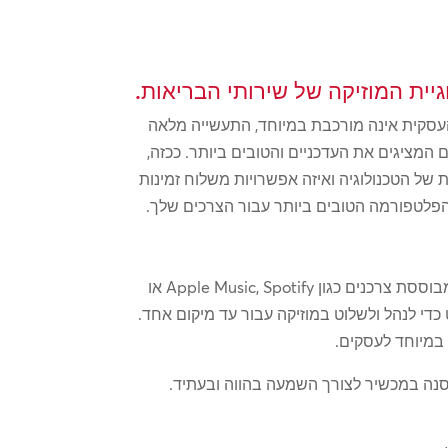
העסקית אינה מורכבת במיוחד, התעשייה מלאה
המציגים את העדכניים והטובים ביותר. ככזה,
של הטכנולוגיה ואיזה אפשרויות משלוח זמינות
פלטפורמה הטובים ביותר עבור הצרכים שלך.
יישומים מבוססי סטרימינג ללא מכשירים. פתרונות אלו שואפים להציע את הפונקציונליות של אפליקציית סטרימינג מבוססת צרכנים כגון Apple Music, Spotify או
כדי לנהל ולשלוט במוזיקה עבור עד מיקום אחד.
במיוחד לעסקים.
נה במכשיר לצורך השמעה בהווה ובעתיד.