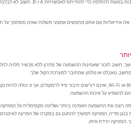
המונח "מוזיקה זורמת" משמש לעתים קרובות 
יטות אלו אידיאליות אם אתם מחפשים אמצעי משלוח שאינו מסתמך על חי
ותר
ושך, חשוב לזכור שאמינות ההשמעה של פתרון ללא מכשיר תלויה לחלוטי
 מחשב, טאבלט או טלפון שמחובר למערכת הקול שלך.
שים לב שחלק מהפתרונות מותאמים ל-Bluetooth או Wi-Fi, ואינם דורשים חיבור פיזי לרמקול
הם להשפיע על איכות ההשמעה.
יצים בחום להשתמש באפשרות B אם אתה רוצה את ההשמעה האמינה ביותר ושליטה מקסימלית
בנגן מדיה, המוזיקה תמשיך להתנגן גם במקרה של הפרעה לאינטרנט. 
המוזיקה יורדת איתו.