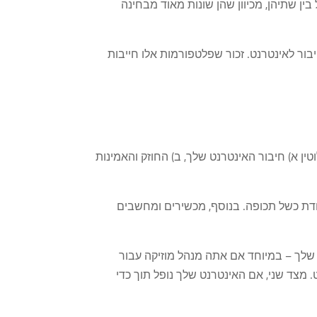
בטעות להחלפה כדי להתייחס לאפשרויות A ו-B. חשוב לא לבלבל בין שתיהן, מכיוון שהן שונות מאוד מבחינה
בור לאינטרנט. זכור שפלטפורמות אלו חייבות
ן א) חיבור האינטרנט שלך, ב) החוזק והאמינות
ים, אך זו יכולה להיות נקודת כשל תכופה. בנוסף, מכשירים ומחשבים
 על המוזיקה שלך – במיוחד אם אתה מנהל מוזיקה עבור
מצד שני, אם האינטרנט שלך נופל תוך כדי