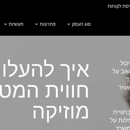
יסת לקוחות
סוג העסק
פתרונות
תעשיות
איך להעלו
כול
שוב על
ד
חווית המט
ויר
מוזיקה
חוויית
ילות על
משרד