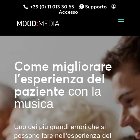
+39 (0) 11 013 30 65
Supporto
Accesso
Come migliorare
l’esperienza del
paziente
con la
musica
Uno dei più grandi errori che si
possono fare nell’esperienza del