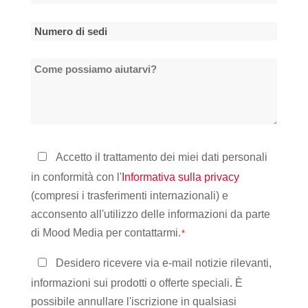
della
società
Numero
*
di
Come
sedi
possiamo
*
aiutarvi?
Informativa
Accetto il trattamento dei miei dati personali
sulla
in conformità con l'
Informativa sulla privacy
privacy
(compresi i trasferimenti internazionali) e
*
acconsento all'utilizzo delle informazioni da parte
di Mood Media per contattarmi.
*
Rimanere
Desidero ricevere via e-mail notizie rilevanti,
in
informazioni sui prodotti o offerte speciali. È
contatto
possibile annullare l'iscrizione in qualsiasi