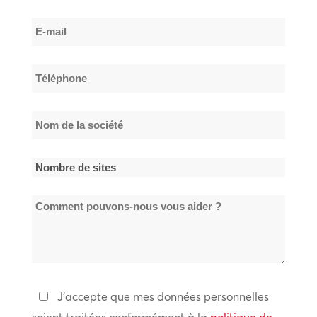
Nom
E-
de
mail
famille
*
Téléphone
*
Nom
de
la
Nombre
société
de
*
Comment
sites
pouvons-
*
nous
vous
aider
Politique
J'accepte que mes données personnelles
?
de