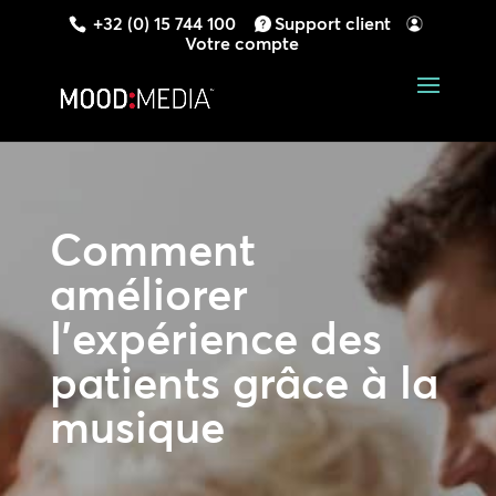
+32 (0) 15 744 100
Support client
Votre compte
Comment
améliorer
l’expérience des
patients
grâce à la
musique