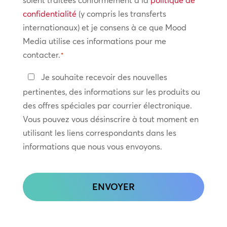
soient traitées conformément à la
politique de
confidentialité
confidentialité
(y compris les transferts
internationaux) et je consens à ce que Mood
*
Media utilise ces informations pour me
contacter.
*
Restez
Je souhaite recevoir des nouvelles
en
pertinentes, des informations sur les produits ou
contact
des offres spéciales par courrier électronique.
Vous pouvez vous désinscrire à tout moment en
utilisant les liens correspondants dans les
informations que nous vous envoyons.
CAPTCHA