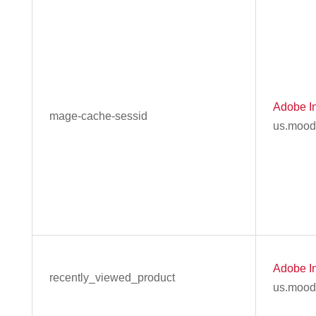
Adobe In
mage-cache-sessid
us.mood
Adobe In
recently_viewed_product
us.mood