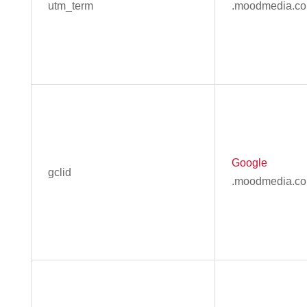
utm_term
.moodmedia.c
Google
gclid
.moodmedia.c