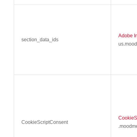
Adobe In
section_data_ids
us.mood
CookieS
CookieScriptConsent
.moodme