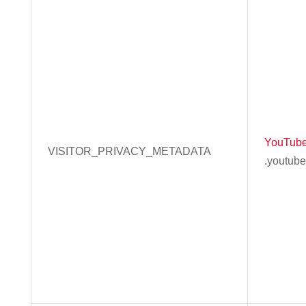
YouTub
VISITOR_PRIVACY_METADATA
.youtub