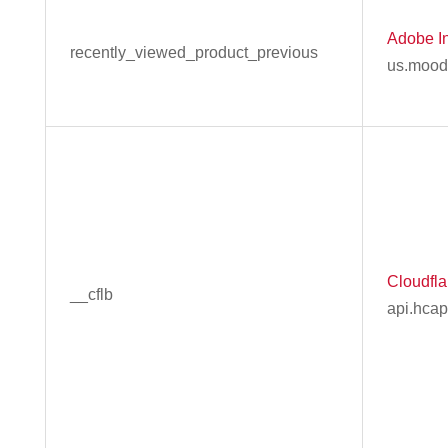
Adobe In
recently_viewed_product_previous
us.mood
Cloudflar
__cflb
api.hca