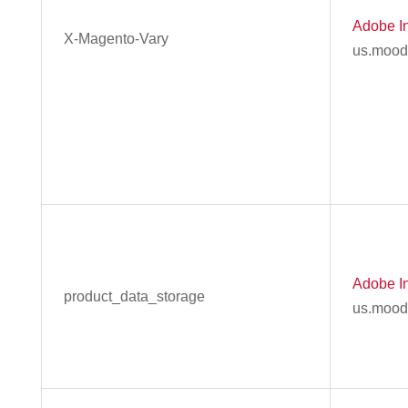
Adobe In
X-Magento-Vary
us.mood
Adobe In
product_data_storage
us.mood