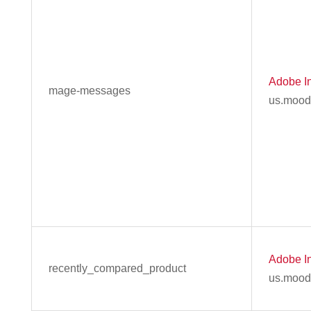
Adobe In
mage-messages
us.mood
Adobe In
recently_compared_product
us.mood