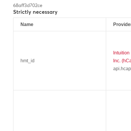
68aff3d702ce
Strictly necessary
Name
Provide
Intuitio
hmt_id
Inc. (hC
api.hca