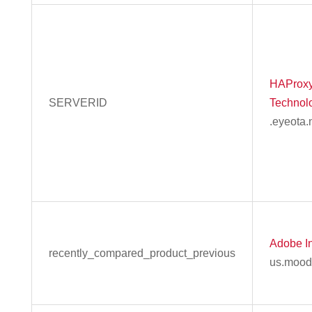
HAProx
SERVERID
Technol
.eyeota.
Adobe In
recently_compared_product_previous
us.mood