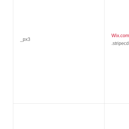
Wix.com,
_px3
.stripec