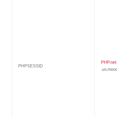
PHP.net
PHPSESSID
.us.moo