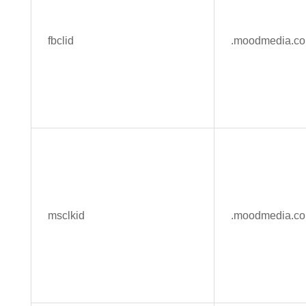
fbclid
.moodmedia.c
msclkid
.moodmedia.c