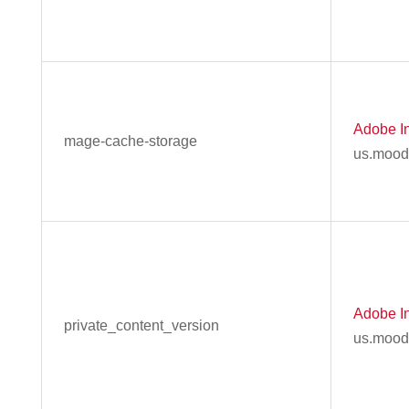
Adobe In
mage-cache-storage
us.mood
Adobe In
private_content_version
us.mood