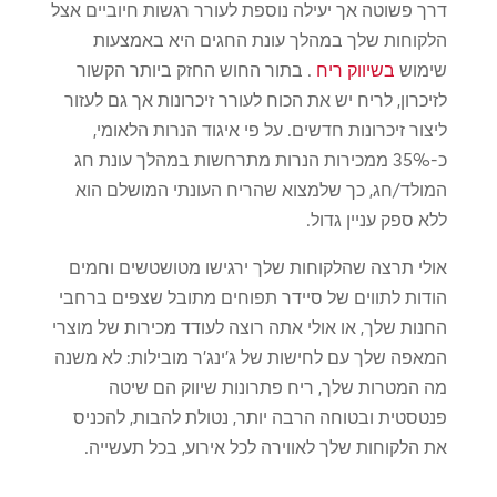
דרך פשוטה אך יעילה נוספת לעורר רגשות חיוביים אצל
הלקוחות שלך במהלך עונת החגים היא באמצעות
שימוש
בשיווק ריח
. בתור החוש החזק ביותר הקשור
לזיכרון, לריח יש את הכוח לעורר זיכרונות אך גם לעזור
ליצור זיכרונות חדשים. על פי איגוד הנרות הלאומי,
כ-35% ממכירות הנרות מתרחשות במהלך עונת חג
המולד/חג, כך שלמצוא שהריח העונתי המושלם הוא
ללא ספק עניין גדול.
אולי תרצה שהלקוחות שלך ירגישו מטושטשים וחמים
הודות לתווים של סיידר תפוחים מתובל שצפים ברחבי
החנות שלך, או אולי אתה רוצה לעודד מכירות של מוצרי
המאפה שלך עם לחישות של ג'ינג'ר מובילות: לא משנה
מה המטרות שלך, ריח פתרונות שיווק הם שיטה
פנטסטית ובטוחה הרבה יותר, נטולת להבות, להכניס
את הלקוחות שלך לאווירה לכל אירוע, בכל תעשייה.