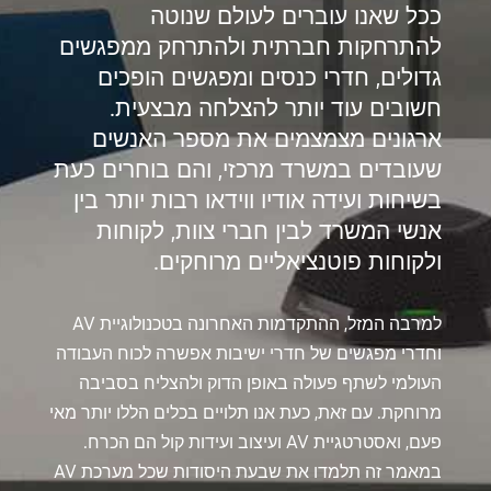
ככל שאנו עוברים לעולם שנוטה
להתרחקות חברתית ולהתרחק ממפגשים
גדולים, חדרי כנסים ומפגשים הופכים
חשובים עוד יותר להצלחה מבצעית.
ארגונים מצמצמים את מספר האנשים
שעובדים במשרד מרכזי, והם בוחרים כעת
בשיחות ועידה אודיו ווידאו רבות יותר בין
אנשי המשרד לבין חברי צוות, לקוחות
ולקוחות פוטנציאליים מרוחקים.
למרבה המזל, ההתקדמות האחרונה בטכנולוגיית AV
וחדרי מפגשים של חדרי ישיבות אפשרה לכוח העבודה
העולמי לשתף פעולה באופן הדוק ולהצליח בסביבה
מרוחקת. עם זאת, כעת אנו תלויים בכלים הללו יותר מאי
פעם, ואסטרטגיית AV ועיצוב ועידות קול הם הכרח.
במאמר זה תלמדו את שבעת היסודות שכל מערכת AV