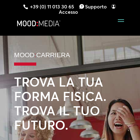
+39 (0) 11 013 30 65
Supporto
Accesso
MOOD
:
CARRIERA
TROVA LA TUA
FORMA FISICA.
TROVA IL TUO
FUTURO.