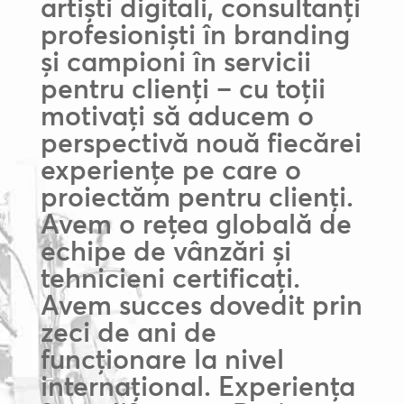
artiști digitali, consultanți
profesioniști în branding
și campioni în servicii
pentru clienți – cu toții
motivați să aducem o
perspectivă nouă fiecărei
experiențe pe care o
proiectăm pentru clienți.
Avem o rețea globală de
echipe de vânzări și
tehnicieni certificați.
Avem succes dovedit prin
zeci de ani de
funcționare la nivel
internațional. Experiența