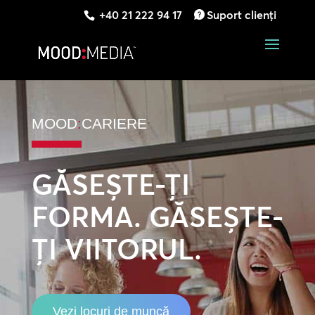
+40 21 222 94 17
Suport clienți
MOOD
:
CARIERE
GĂSEȘTE-ȚI
FORMA. GĂSEȘTE-
ȚI VIITORUL.
Vezi locuri de muncă