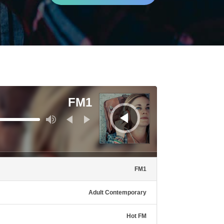
נגן
אודיו
FM1
השתמש
במקש
למעלה/למטה
כדי
להגביר
או
להנמיך
עוצמת
שמע.
FM1
Adult Contemporary
Hot FM