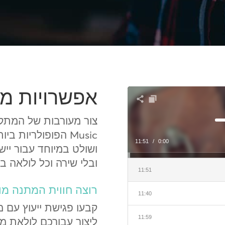
אפשרויות מ
Music הפופולריות ב
11:51
/
0:00
ושולט במיוחד עבור ייש
ובלי שירה וכל לולאה באורך ש
11:51
רוצה חווית המתנה מ
11:40
קבעו פגישת ייעוץ עם מ
11:59
ליצור עבורכם לולאת מוזיקה On-Hold ממו