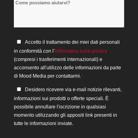
Come
sedi
possiamo
*
aiutarvi?
Informativa
Accetto il trattamento dei miei dati personali
sulla
in conformità con l'
Informativa sulla privacy
privacy
(compresi i trasferimenti internazionali) e
*
acconsento all'utilizzo delle informazioni da parte
di Mood Media per contattarmi.
*
Rimanere
Desidero ricevere via e-mail notizie rilevanti,
in
informazioni sui prodotti o offerte speciali. È
contatto
possibile annullare l'iscrizione in qualsiasi
momento utilizzando gli appositi link presenti in
tutte le informazioni inviate.
CAPTCHA