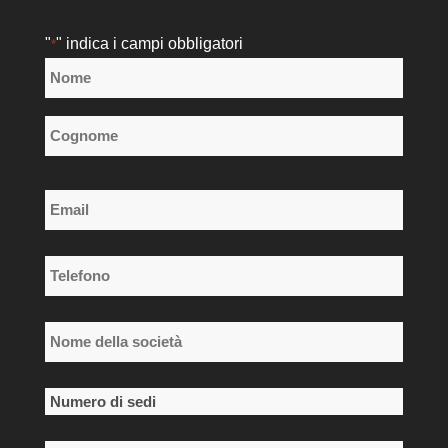
"
" indica i campi obbligatori
*
Nome
*
Nome
Cognome
Email
*
Telefono
*
Nome
della
società
Numero
*
di