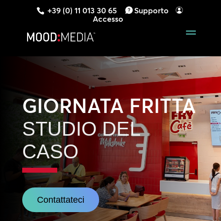
+39 (0) 11 013 30 65
Supporto
Accesso
GIORNATA FRITTA
STUDIO DEL
CASO
Contattateci