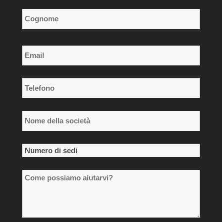
*
Nome
Cognome
Email
*
Telefono
*
Nome
della
società
Numero
*
di
Come
sedi
possiamo
*
aiutarvi?