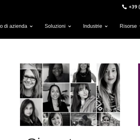
+39 (
o di azienda
Soluzioni
Industrie
Risorse