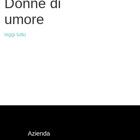
Donne di
umore
leggi tutto
Azienda