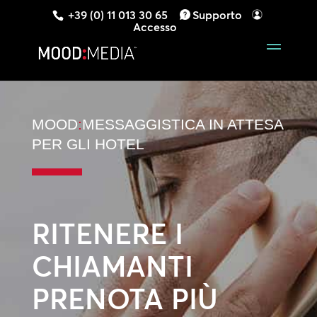
+39 (0) 11 013 30 65
Supporto
Accesso
MOOD
:
MESSAGGISTICA IN ATTESA
PER GLI HOTEL
RITENERE I
CHIAMANTI
PRENOTA PIÙ