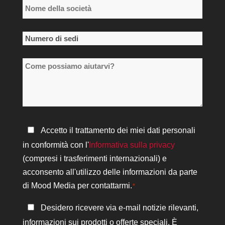
Nome
della
società
Numero
*
di
Come
sedi
possiamo
*
aiutarvi?
Informativa
Accetto il trattamento dei miei dati personali
sulla
in conformità con l'
Informativa sulla privacy
privacy
(compresi i trasferimenti internazionali) e
*
acconsento all'utilizzo delle informazioni da parte
di Mood Media per contattarmi.
*
Rimanere
Desidero ricevere via e-mail notizie rilevanti,
in
informazioni sui prodotti o offerte speciali. È