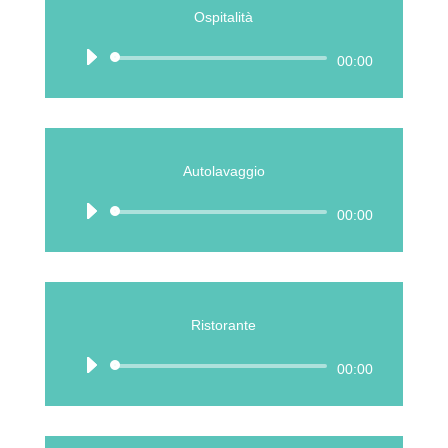
Ospitalità
Audio
00:00
Player
Autolavaggio
Audio
00:00
Player
Ristorante
Audio
00:00
Player