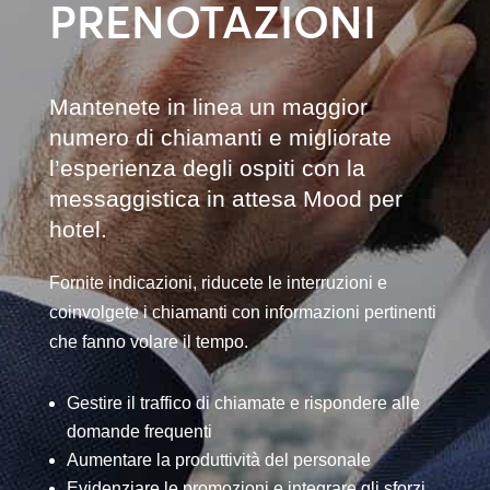
PRENOTAZIONI
Mantenete in linea un maggior
numero di chiamanti e migliorate
l’esperienza degli ospiti con la
messaggistica in attesa Mood per
hotel.
Fornite indicazioni, riducete le interruzioni e
coinvolgete i chiamanti con informazioni pertinenti
che fanno volare il tempo.
Gestire il traffico di chiamate e rispondere alle
domande frequenti
Aumentare la produttività del personale
Evidenziare le promozioni e integrare gli sforzi