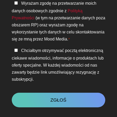
Polityka
Wyrażam zgodę na przetwarzanie moich
prywatności
danych osobowych zgodnie z
Polityką
*
Prywatności
(w tym na przetwarzanie danych poza
obszarem RP) oraz wyrażam zgodę na
wykorzystanie tych danych w celu skontaktowania
się ze mną przez Mood Media.
*
Bądź
Chciałbym otrzymywać pocztą elektroniczną
w
ciekawe wiadomości, informacje o produktach lub
kontakcie
oferty specjalne. W każdej wiadomości od nas
zawarty będzie link umożliwiający rezygnację z
subskrypcji.
CAPTCHA