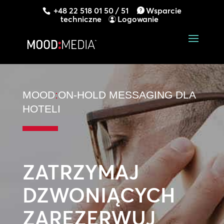
+48 22 518 01 50 / 51
Wsparcie
techniczne
Logowanie
MOOD
:
ON-HOLD MESSAGING DLA
HOTELI
ZATRZYMAJ
DZWONIĄCYCH
ZAREZERWUJ