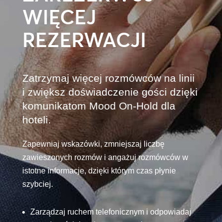
WIĘCEJ
REZERWACJI
Zatrzymaj więcej rozmówców na linii
i zwiększ doświadczenie gości dzięki
komunikatom Mood On-Hold dla
hoteli.
Zapewniaj wskazówki, zmniejszaj liczbę
zawieszonych rozmów i angażuj rozmówców w
istotne informacje, dzięki którym czas płynie
szybciej.
Zarządzaj ruchem telefonicznym i odpowiadaj