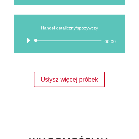
plików
dźwiękowych
Handel detaliczny/spożywczy
Odtwarzacz
00:00
plików
dźwiękowych
Usłysz więcej próbek