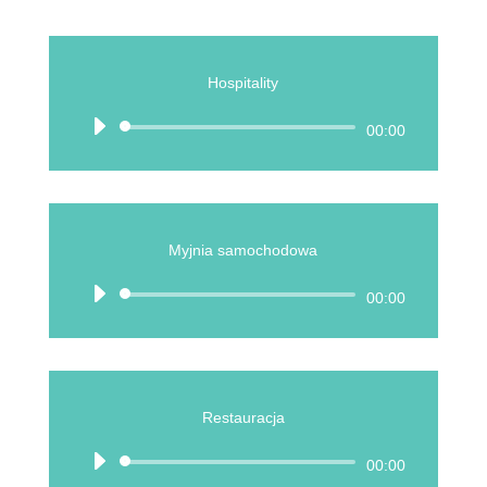
Hospitality
Odtwarzacz
00:00
plików
dźwiękowych
Myjnia samochodowa
Odtwarzacz
00:00
plików
dźwiękowych
Restauracja
Odtwarzacz
00:00