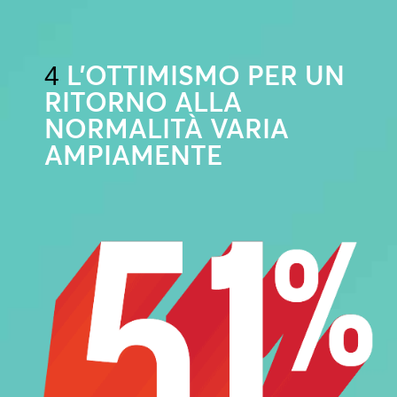
L’OTTIMISMO PER UN
4
RITORNO ALLA
NORMALITÀ VARIA
AMPIAMENTE