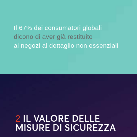
Il 67% dei consumatori globali
dicono di aver già restituito
ai negozi al dettaglio non essenziali
IL VALORE DELLE
2
MISURE DI SICUREZZA