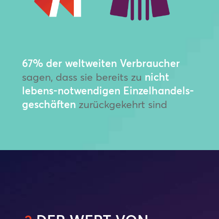
67% der weltweiten Verbraucher
sagen, dass sie bereits zu
nicht
lebens-notwendigen Einzelhandels-
geschäften
zurückgekehrt sind