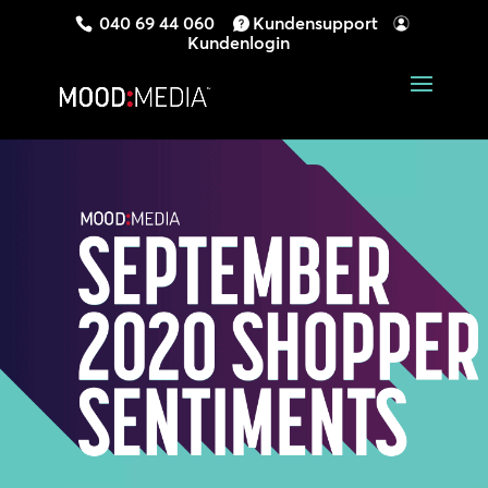
040 69 44 060
Kundensupport
Kundenlogin