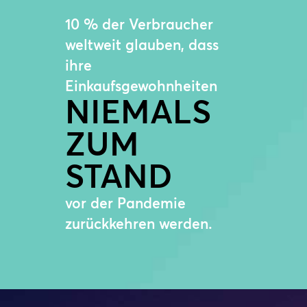
10 % der Verbraucher
weltweit glauben, dass
ihre
Einkaufsgewohnheiten
NIEMALS
ZUM
STAND
vor der Pandemie
zurückkehren werden.