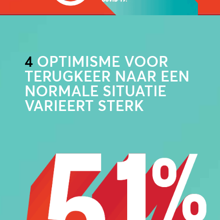
4
OPTIMISME VOOR
TERUGKEER NAAR EEN
NORMALE SITUATIE
VARIEERT STERK