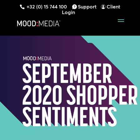
+32 (0) 15 744 100
Support
Client
Login