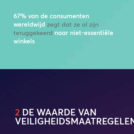
67% van de consumenten
wereldwijd
zegt dat ze al zijn
teruggekeerd
naar niet-essentiële
winkels
2
DE WAARDE VAN
VEILIGHEIDSMAATREGELE