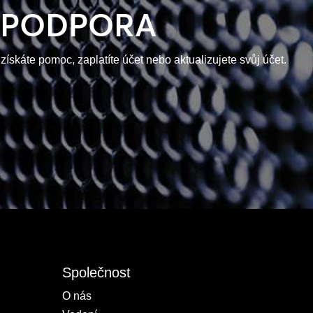
PODPORA
 získáte pomoc, zaplatíte účet nebo aktualizujete svůj účet.
Společnost
O nás