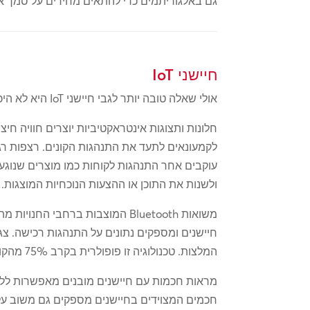
גם באלגוריתמים כדי להתאים מחירים על סמך אפ
חיישני IoT
אולי שאלה טובה יותר לגבי חיישני IoT היא לא היכן ניתן למצוא אותם אלא היכן אינם בשימוש. טכנולוגיה זו מצאה בית בהיבטים רבים של קמעונאות.
חלונות ותצוגות אינטראקטיביות יוצרים חוויה חי
לקמעונאים לתעד את התנהגות הקונים. רצפות רגי
עוקבים אחר התנהגות לקוחות כמו מוצרים שנוגעי
ולשנות את התוכן או ההצעות הנוכחיות המוצגות.
חיישנים ומספקים נתונים על התנהגות רכישה. צג
המלצות. טכנולוגיה זו פופולרית בקרב 75% מהקונים, כאשר קיוסקים אינטראקטיביים בחנויות מכולת מעודדים כמעט רבע מהקונים לשקול רכישה.
מראות חכמות עם חיישנים מובנים מאפשרות ללקו
חכמים המצוידים בחיישנים מספקים גם משוב על