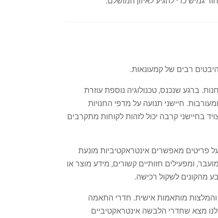
 גמיש כדי להגיע לאיזון המושלם.
ות. ברגע שנכנס, טכנולוגיה נוספת עוזרת
עורבות. חיישני תנועה על מדפי החנויות
יד בחיישני קרבה יכול לזהות לקוחות מתקרבים
ות Bluetooth המוצבות ברחבי החנויות מתחברים לסמארטפונים כדי להציע מבצעים מבוססי מיקום. תגי RFID על פריטים מאפשרים אינטראקטיביות מונעת
עבר, ומפעילים חזותיים קשורים, מידע מוצר או
ם והמלצות מותאמות אישית. חדרי התאמה
לנו מצא שחדרי הלבשה אינטראקטיביים