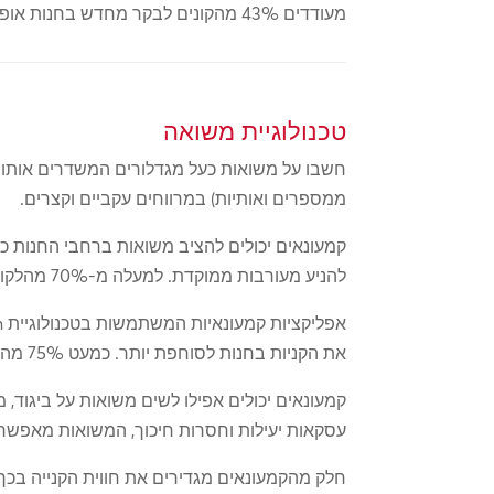
מעודדים 43% מהקונים לבקר מחדש בחנות אופנה ומניעים 30% מלקוחות חנויות הכלבו לשקול קנייה.
טכנולוגיית משואה
חשבו על משואות כעל מגדלורים המשדרים אותות
ממספרים ואותיות) במרווחים עקביים וקצרים.
קמעונאים יכולים להציב משואות ברחבי החנות כד
להניע מעורבות ממוקדת. למעלה מ-70% מהלקוחות רוצים המלצות בזמן אמת בזמן שהם גולשים בחנות.
את הקניות בחנות לסוחפת יותר. כמעט 75% מהקונים רוצים להשתמש (או כבר מסתמכים עליהם) במכשירים הניידים שלהם כדי לעזור לנווט בחנויות.
קמעונאים יכולים אפילו לשים משואות על ביגוד
עסקאות יעילות וחסרות חיכוך, המשואות מאפש
חלק מהקמעונאים מגדירים את חווית הקנייה בכך