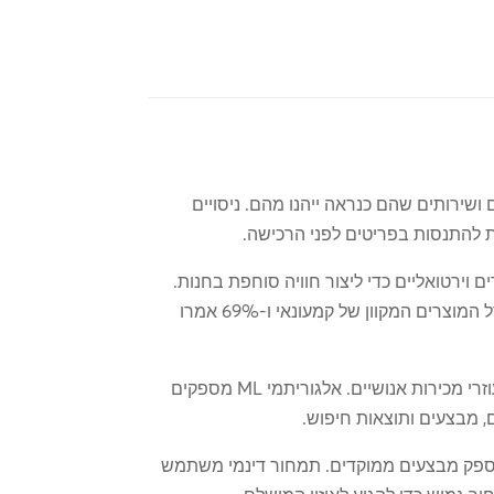
ושירותים שהם כנראה ייהנו מהם. ניסויים
ות להתנסות בפריטים לפני הרכישה.
וירטואליים כדי ליצור חוויה סוחפת בחנות.
הטכנולוגיה הזו פופולרית מאוד בקרב קונים, כאשר 75% אמרו שהם ישתמשו במסכים אינטראקטיביים כדי לגלות את סל המוצרים המקוון של קמעונאי ו-69% אמרו
עיבוד שפה טבעית (NLP) עוזר לצ'אטבוטים לעסוק במסחר בשיחות, לענות על שאלות מוצרים, להציע רכישות ולחקות עוזרי מכירות אנושיים. אלגוריתמי ML מספקים
ם, מבצעים ותוצאות חיפוש.
אי ולספק מבצעים ממוקדים. תמחור דינמי משתמש