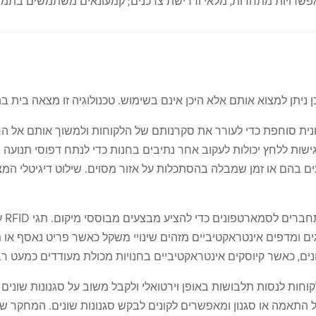
שרויות מתחרות, מלאי ודרישת צרכנים; קמעונאים משתמשים בתמחור
צונית סוחפת כדי לעורר את סקרנותם של הלקוחות ולמשוך אותם אל החנ
שות ללחץ יכולות לעקוב אחר נתיבים בחנות כדי לנתח דפוסי תנועה ומ
ם בהם או זמן שמבלה בהסתכלות על אזור מסוים. שילוט דיגיטלי המצו
משוא
ים ומדפים אינטראקטיביים מזהים שינויי משקל כאשר פריט נאסף או מו
חות לנסות תלבושות באופן וירטואלי ולקבל משוב על סגנונות שוני
 התאמה או סגנון ומאפשרים לקונים לבקש סגנונות שונים. המחקר ש