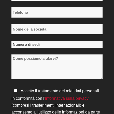
*
Telefono
*
Nome
della
società
Numero
*
di
Come
sedi
possiamo
*
aiutarvi?
Informativa
Accetto il trattamento dei miei dati personali
sulla
in conformità con l'
Informativa sulla privacy
privacy
(compresi i trasferimenti internazionali) e
*
acconsento all'utilizzo delle informazioni da parte