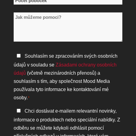
Počet
poboček
Jak
*
můžeme
pomoci?
Zásady
Souhlasím se zpracováním svých osobních
ochrany
údajů v souladu se
Zásadami ochrany osobních
osobních
údajů
(včetně mezinárodních přenosů) a
údajů
souhlasím s tím, aby společnost Mood Media
*
používala tyto informace ke kontaktování mé
osoby.
*
Zůstaňte
Chci dostávat e-mailem relevantní novinky,
v
informace o produktech nebo speciální nabídky. Z
kontaktu
odběru se můžete kdykoli odhlásit pomocí