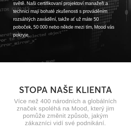
světě. Naši certifikovaní projektoví manažeři a
technici mají bohaté zkušenosti s prováděním
rozsáhlých zavádění, takže ať už máte 50
poboček, 50 000 nebo někde mezi tím, Mood vás
pokryje.
STOPA NAŠE KLIENTA
Více než 400 národních a globálních
značek spoléhá na Mood, který jim
pomůže změnit způsob, jakým
zákazníci vidí své podnikání.