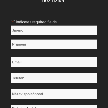
bez rizika.
"
" indicates required fields
*
Název
*
Jméno
Příjmení
Email
*
Telefon
*
Název
společnosti
*