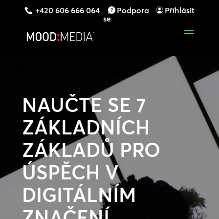
+420 606 666 064
Podpora
Příhlásit
se
NAUČTE SE 7
ZÁKLADNÍCH
ZÁKLADŮ PRO
ÚSPĚCH V
DIGITÁLNÍM
ZNAČENÍ