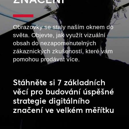
Obrazovky se staly naším oknem do
světa. Objevte, jak využít vizuální
obsah do nezapomenutelných
zákaznických zkušeností, které vám
pomohou prodávat více.
Stáhněte si 7 základních
věcí pro budování úspěšné
strategie digitálního
značení ve velkém měřítku