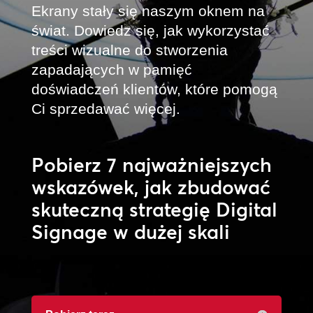
Ekrany stały się naszym oknem na
świat. Dowiedz się, jak wykorzystać
treści wizualne do stworzenia
zapadających w pamięć
doświadczeń klientów, które pomogą
Ci sprzedawać więcej.
Pobierz 7 najważniejszych
wskazówek, jak zbudować
skuteczną strategię Digital
Signage w dużej skali