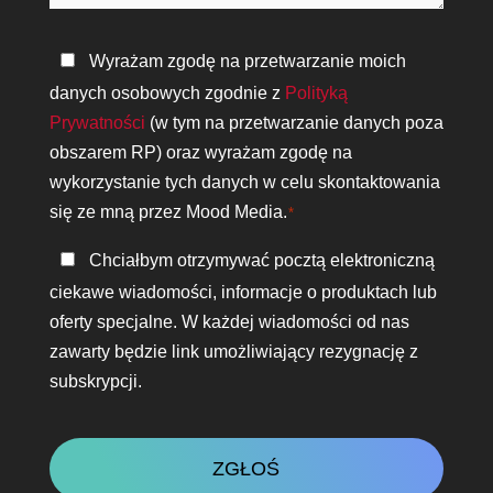
Polityka
Wyrażam zgodę na przetwarzanie moich
prywatności
danych osobowych zgodnie z
Polityką
*
Prywatności
(w tym na przetwarzanie danych poza
obszarem RP) oraz wyrażam zgodę na
wykorzystanie tych danych w celu skontaktowania
się ze mną przez Mood Media.
*
Bądź
Chciałbym otrzymywać pocztą elektroniczną
w
ciekawe wiadomości, informacje o produktach lub
kontakcie
oferty specjalne. W każdej wiadomości od nas
zawarty będzie link umożliwiający rezygnację z
subskrypcji.
CAPTCHA