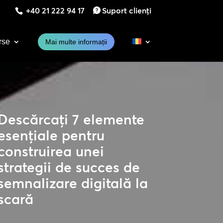
+40 21 222 94 17
Suport clienți
rse
Mai multe informații
Descărcați 7 elemente
esențiale pentru
construirea unei
strategii de succes de
semnalizare digitală la
scară