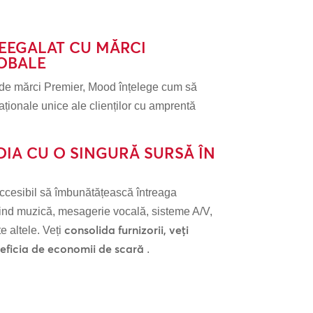
NEEGALAT CU MĂRCI
LOBALE
de mărci Premier, Mood înțelege cum să
ționale unice ale clienților cu amprentă
IA CU O SINGURĂ SURSĂ ÎN
accesibil să îmbunătățească întreaga
rind muzică, mesagerie vocală, sisteme A/V,
consolida furnizorii, veți
e altele. Veți
eneficia de economii de scară
.