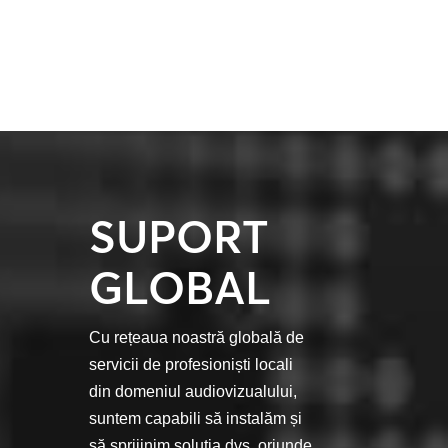
SUPORT
GLOBAL
Cu rețeaua noastră globală de
servicii de profesioniști locali
din domeniul audiovizualului,
suntem capabili să instalăm și
să sprijinim soluția dvs. oriunde