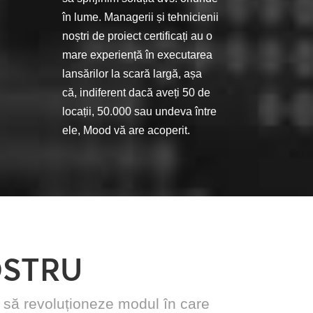
în lume. Managerii și tehnicienii
noștri de proiect certificați au o
mare experiență în executarea
lansărilor la scară largă, așa
că, indiferent dacă aveți 50 de
locații, 50.000 sau undeva între
ele, Mood vă are acoperit.
OSTRU
 să revoluționeze modul în care