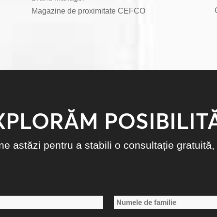
Magazine de proximitate CEFCO
XPLORĂM POSIBILITĂ
e astăzi pentru a stabili o consultație gratuită, 