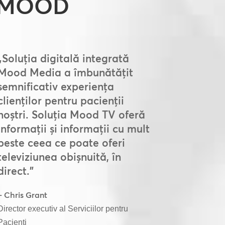
 MOOD
„Soluția digitală integrată
Mood Media a îmbunătățit
semnificativ experiența
clienților pentru pacienții
noștri. Soluția Mood TV oferă
informații și informații cu mult
peste ceea ce poate oferi
televiziunea obișnuită, în
direct.”
– Chris Grant
Director executiv al Serviciilor pentru
Pacienți