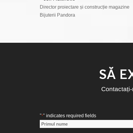
Director proiectare și construcție magazine
Bijuterii Pandora
SĂ E
Contactați-n
"
" indicates required fields
*
Nume
*