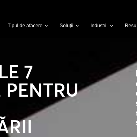
Tipul de afacere
Soluții
Industrii
Resu
LE 7
E PENTRU
L
ĂRII