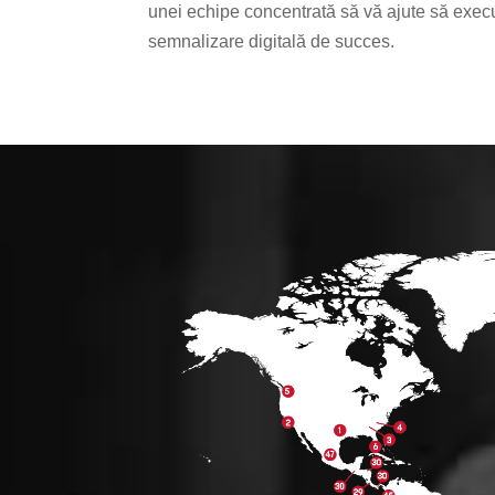
unei echipe concentrată să vă ajute să execu
semnalizare digitală de succes.