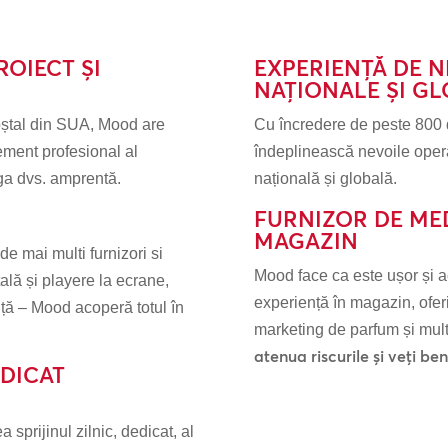
OIECT ȘI
EXPERIENȚĂ DE 
NAȚIONALE ȘI G
poștal din SUA, Mood are
Cu încredere de peste 800 
ment profesional al
îndeplinească nevoile opera
aga dvs. amprentă.
națională și globală.
FURNIZOR DE MED
MAGAZIN
 mai multi furnizori si
Mood face ca este ușor și 
ală și playere la ecrane,
experiență în magazin, ofe
ță – Mood acoperă totul în
marketing de parfum și mult
atenua riscurile și veți b
DICAT
 sprijinul zilnic, dedicat, al