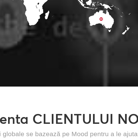
enta CLIENTULUI N
i globale se bazează pe Mood pentru a le ajuta