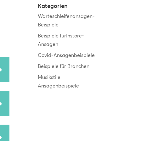
Kategorien
Warteschleifenansagen-
Beispiele
Beispiele fürInstore-
Ansagen
Covid-Ansagenbeispiele
Beispiele für Branchen
ten
Musikstile
unter
Ansagenbeispiele
n,
ten
unter
rke
n,
ten