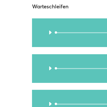
Warteschleifen
rege