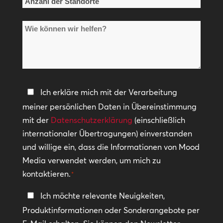
Anzahl
der
Wie
Standorte
können
*
wir
helfen?
Datenschutzerklärung
Ich erkläre mich mit der Verarbeitung
meiner persönlichen Daten in Übereinstimmung
*
mit der
Datenschutzerklärung
(einschließlich
internationaler Übertragungen) einverstanden
und willige ein, dass die Informationen von Mood
Media verwendet werden, um mich zu
kontaktieren.
*
In
Ich möchte relevante Neuigkeiten,
Kontakt
Produktinformationen oder Sonderangebote per
bleiben