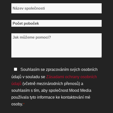
Název
společnosti
*
Počet
poboček
Jak
*
můžeme
pomoci?
Zásady
Souhlasím se zpracováním svých osobních
ochrany
údajů v souladu se
Zásadami ochrany osobních
osobních
údajů
(včetně mezinárodních přenosů) a
údajů
souhlasím s tím, aby společnost Mood Media
*
používala tyto informace ke kontaktování mé
osoby.
*