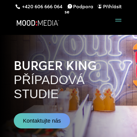
+420 606 666 064
Podpora
Příhlásit
se
BURGER KING
PŘÍPADOVÁ
STUDIE
Kontaktujte nás