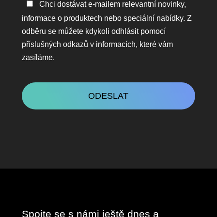
Zůstaňte
Chci dostávat e-mailem relevantní novinky,
v
informace o produktech nebo speciální nabídky. Z
kontaktu
odběru se můžete kdykoli odhlásit pomocí
příslušných odkazů v informacích, které vám
zasíláme.
CAPTCHA
Spojte se s námi ještě dnes a