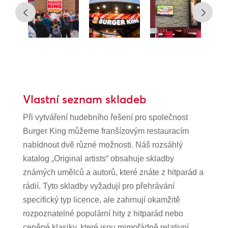
Vlastní seznam skladeb
Při vytváření hudebního řešení pro společnost
Burger King můžeme franšízovým restauracím
nabídnout dvě různé možnosti. Náš rozsáhlý
katalog „Original artists“ obsahuje skladby
známých umělců a autorů, které znáte z hitparád a
rádií. Tyto skladby vyžadují pro přehrávání
specifický typ licence, ale zahrnují okamžitě
rozpoznatelné populární hity z hitparád nebo
ceněné klasiky, které jsou mimořádně relativní.