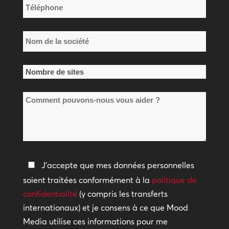
Téléphone
*
Nom
de
la
Nombre
société
de
*
Comment
sites
pouvons-
*
nous
vous
aider
Politique
J'accepte que mes données personnelles
?
de
soient traitées conformément à la
politique de
confidentialité
confidentialité
(y compris les transferts
internationaux) et je consens à ce que Mood
*
Media utilise ces informations pour me