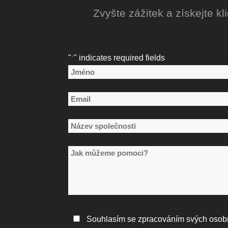
Zvyšte zážitek a získejte kl
"
" indicates required fields
*
Název
*
Jméno
Email
*
Název
společnosti
Jak
*
můžeme
pomoci?
Zásady
Souhlasím se zpracováním svých osob