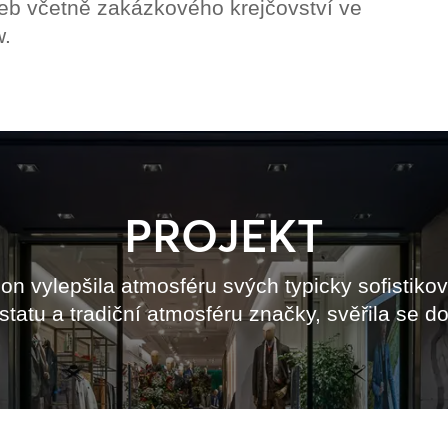
žeb včetně zakázkového krejčovství ve
w.
PROJEKT
n vylepšila atmosféru svých typicky sofistiko
tatu a tradiční atmosféru značky, svěřila se 