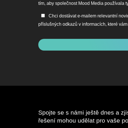
ochrany
tím, aby společnost Mood Media používala t
osobních
Zůstaňte
Chci dostávat e-mailem relevantní novi
údajů
v
příslušných odkazů v informacích, které vám
*
kontaktu
CAPTCHA
Spojte se s námi ještě dnes a zji
řešení mohou udělat pro vaše po