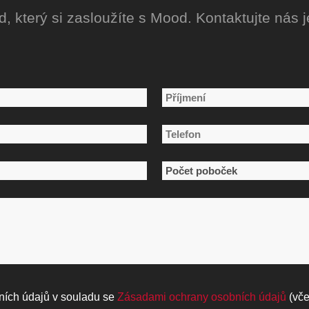
id, který si zasloužíte s Mood. Kontaktujte nás 
Příjmení
Telefon
*
Počet
poboček
*
ních údajů v souladu se
Zásadami ochrany osobních údajů
(vče