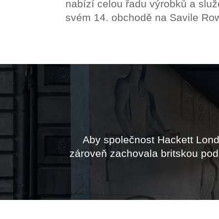
nabízí celou řadu výrobků a slu
svém 14. obchodě na Savile Ro
Aby společnost Hackett Londo
zároveň zachovala britskou pods