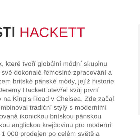
STI
HACKETT
, které tvoří globální módní skupinu
své dokonalé řemeslné zpracování a
zem britské pánské módy, jejíž historie
Jeremy Hackett otevřel svůj první
y na King’s Road v Chelsea. Zde začal
ombinoval tradiční styly s moderními
irovaná ikonickou britskou pánskou
ckou anglickou krejčovinu pro moderní
1 000 prodejen po celém světě a