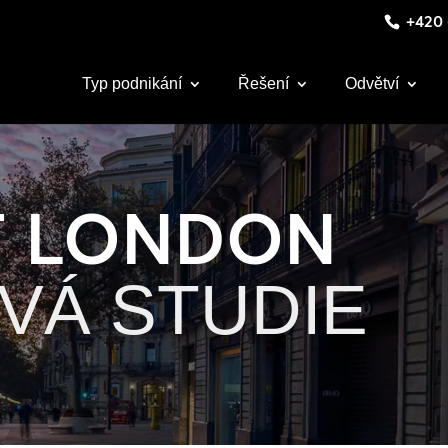
+420 
Typ podnikání
Řešení
Odvětví
T LONDON
VÁ STUDIE