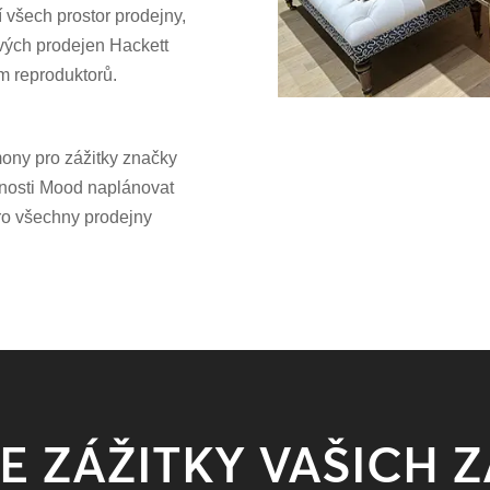
í všech prostor prodejny,
vých prodejen Hackett
m reproduktorů.
mony pro zážitky značky
nosti Mood naplánovat
 pro všechny prodejny
E ZÁŽITKY VAŠICH 