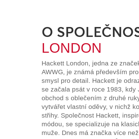
O SPOLEČNO
LONDON
Hackett London, jedna ze značek
AWWG, je známá především pro 
smysl pro detail. Hackett je odra
se začala psát v roce 1983, kdy 
obchod s oblečením z druhé ruk
vytvářet vlastní oděvy, v nichž k
střihy. Společnost Hackett, insp
módou, se specializuje na klasi
muže. Dnes má značka více než 