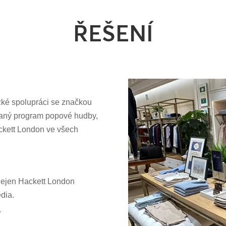
ŘEŠENÍ
zké spolupráci se značkou
vaný program popové hudby,
ckett London ve všech
dejen Hackett London
dia.
Y