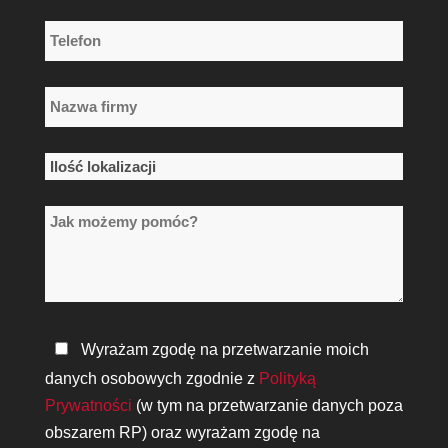
*
Telefon
*
Nazwa
firmy
*
Ilość
lokalizacji
Jak
*
możemy
pomóc?
Polityka
Wyrażam zgodę na przetwarzanie moich
prywatności
danych osobowych zgodnie z
Polityką
*
Prywatności
(w tym na przetwarzanie danych poza
obszarem RP) oraz wyrażam zgodę na