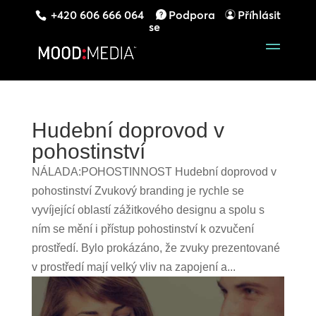
+420 606 666 064
Podpora
Příhlásit
se
Hudební doprovod v
pohostinství
NÁLADA:POHOSTINNOST Hudební doprovod v
pohostinství Zvukový branding je rychle se
vyvíjející oblastí zážitkového designu a spolu s
ním se mění i přístup pohostinství k ozvučení
prostředí. Bylo prokázáno, že zvuky prezentované
v prostředí mají velký vliv na zapojení a...