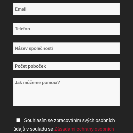
Příjmení
Email
*
Telefon
*
Název
společnosti
*
Počet
poboček
Jak
*
můžeme
pomoci?
Zásady
Souhlasím se zpracováním svých osobních
ochrany
údajů v souladu se
Zásadami ochrany osobních