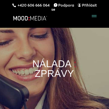
+420 606 666 064
Podpora
Příhlásit
se
NÁLADA
:
ZPRÁVY