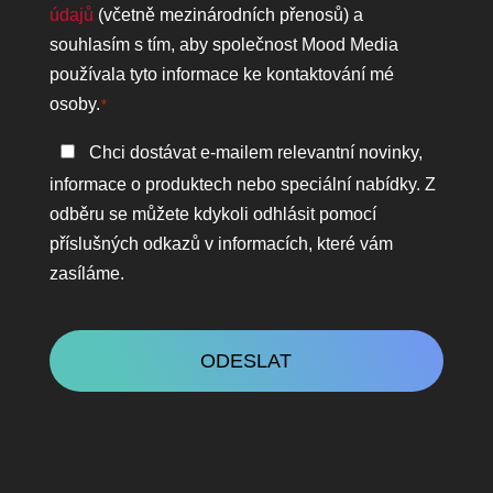
osobních
údajů
(včetně mezinárodních přenosů) a
údajů
souhlasím s tím, aby společnost Mood Media
*
používala tyto informace ke kontaktování mé
osoby.
*
Zůstaňte
Chci dostávat e-mailem relevantní novinky,
v
informace o produktech nebo speciální nabídky. Z
kontaktu
odběru se můžete kdykoli odhlásit pomocí
příslušných odkazů v informacích, které vám
zasíláme.
CAPTCHA