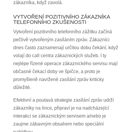
zákazníka, když zavolá.
VYTVOŘENÍ POZITIVNÍHO ZÁKAZNÍKA
TELEFONNÍHO ZKUŠENOSTI
Vytvoření pozitivního telefonního zážitku začíná
pečlivě vytvořeným zasíláním zpráv. Zákazníci
dnes často zaznamenají určitou dobu čekání, když
volají do call centra zákaznických služeb. I ty
nejlépe řízené operace zákaznického servisu mají
občasné čekací doby ve špičce, a proto je
promyšleně navržené zasílání zpráv kriticky
důležité.
Efektivní a poutavá strategie zasílání zpráv udrží
zákazníky na lince, připraví je na nadcházející
interakci se zákaznickým servisem a/nebo je
zaujme zábavným obsahem nebo speciální
nabídkou.