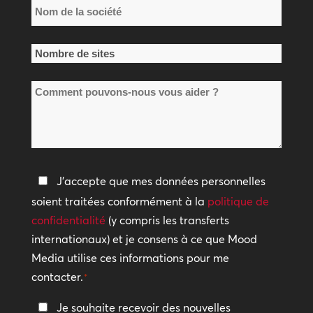
Nom
de
la
Nombre
société
de
*
Comment
sites
pouvons-
*
nous
vous
aider
Politique
J'accepte que mes données personnelles
?
de
soient traitées conformément à la
politique de
confidentialité
confidentialité
(y compris les transferts
internationaux) et je consens à ce que Mood
*
Media utilise ces informations pour me
contacter.
*
Restez
Je souhaite recevoir des nouvelles