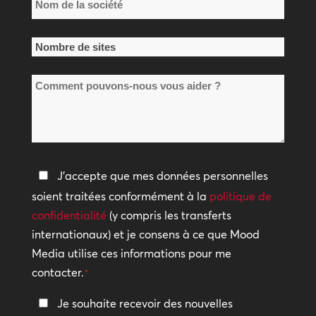
de
la
Nombre
société
de
*
Comment
sites
pouvons-
*
nous
vous
aider
Politique
J'accepte que mes données personnelles
?
de
soient traitées conformément à la
politique de
confidentialité
confidentialité
(y compris les transferts
internationaux) et je consens à ce que Mood
*
Media utilise ces informations pour me
contacter.
*
Restez
Je souhaite recevoir des nouvelles