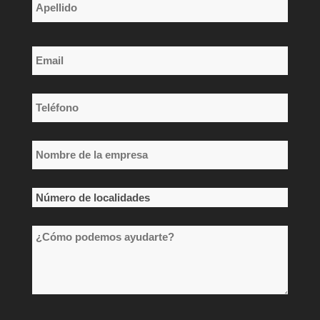
Nombre
Apellido
Email
*
Teléfono
*
Nombre
de
la
Número
empresa
de
*
¿Cómo
localidades
podemos
*
ayudarte?