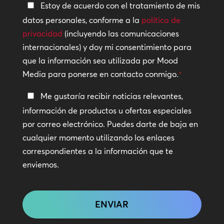
Política
Estoy de acuerdo con el tratamiento de mis
de
datos personales, conforme a la
política de
privacidad
privacidad
(incluyendo las comunicaciones
internacionales) y doy mi consentimiento para
*
que la información sea utilizada por Mood
Media para ponerse en contacto conmigo.
*
Manténte
Me gustaría recibir noticias relevantes,
en
información de productos u ofertas especiales
contacto
por correo electrónico. Puedes darte de baja en
cualquier momento utilizando los enlaces
correspondientes a la información que te
enviemos.
CAPTCHA