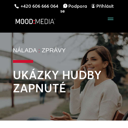
+420 606 666 064
Podpora
Příhlásit
se
NÁLADA
:
ZPRÁVY
UKÁZKY HUDBY
ZAPNUTÉ