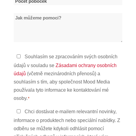
Počet
poboček
Jak
*
můžeme
pomoci?
Zásady
Souhlasím se zpracováním svých osobních
ochrany
údajů v souladu se
Zásadami ochrany osobních
osobních
údajů
(včetně mezinárodních přenosů) a
údajů
souhlasím s tím, aby společnost Mood Media
*
používala tyto informace ke kontaktování mé
osoby.
*
Zůstaňte
Chci dostávat e-mailem relevantní novinky,
v
informace o produktech nebo speciální nabídky. Z
kontaktu
odběru se můžete kdykoli odhlásit pomocí