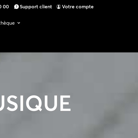
0 00
Support client
Votre compte
othèque
USIQUE