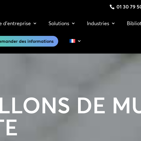
01 30 79 5
e d’entreprise
Solutions
Industries
Bibli
emander des informations
LLONS DE M
TE