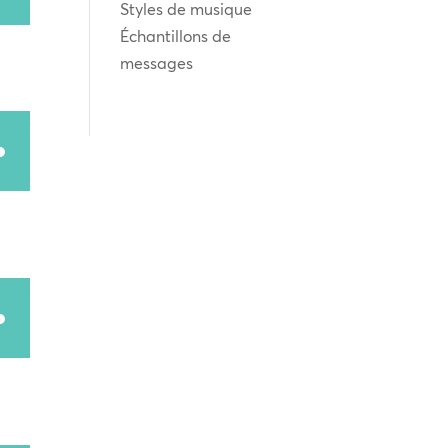
Styles de musique
r
Échantillons de
messages
s
ter
r
s
ter
r
s