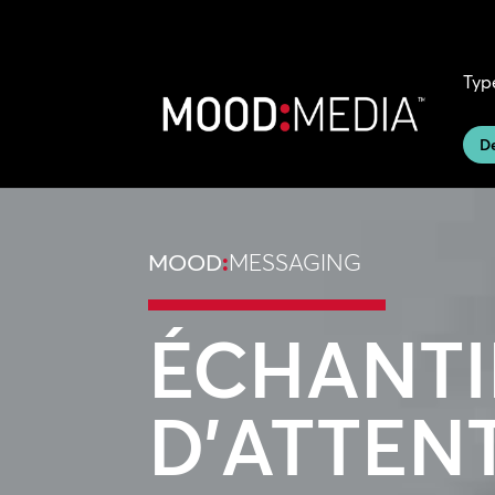
Typ
D
MOOD
:
MESSAGING
ÉCHANTI
D’ATTEN