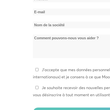
*
Prénom
E-
mail
Nom
*
de
Comment
la
pouvons-
société
nous
*
vous
aider
Politique
J'accepte que mes données personnell
?
de
internationaux) et je consens à ce que Moo
confidentialité
Restez
Je souhaite recevoir des nouvelles per
*
en
vous désinscrire à tout moment en utilisan
contact
CAPTCHA