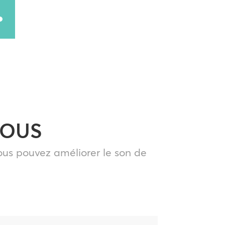
ter
r
s
ter
r
NOUS
ous pouvez améliorer le son de