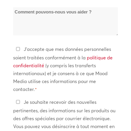
de
*
Comment
sites
pouvons-
*
nous
vous
aider
Politique
J'accepte que mes données personnelles
?
de
soient traitées conformément à la
politique de
confidentialité
confidentialité
(y compris les transferts
internationaux) et je consens à ce que Mood
*
Media utilise ces informations pour me
contacter.
*
Restez
Je souhaite recevoir des nouvelles
en
pertinentes, des informations sur les produits ou
contact
des offres spéciales par courrier électronique.
Vous pouvez vous désinscrire à tout moment en