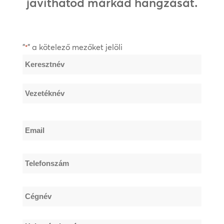
javíthatod márkád hangzását.
"
" a kötelező mezőket jelöli
*
Név
*
Keresztnév
Vezetéknév
Email
*
Telefonszám
*
Cégnév
*