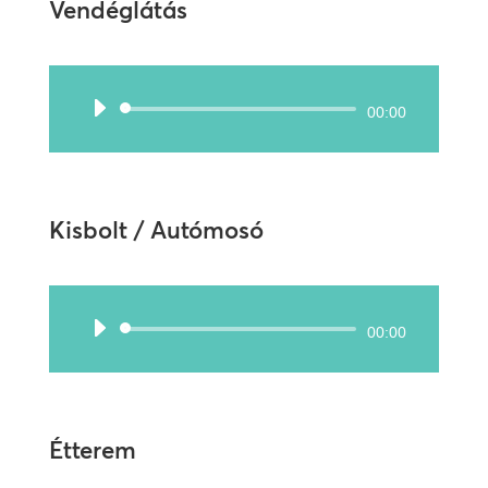
Vendéglátás
Audió
00:00
lejátszó
Kisbolt / Autómosó
Audió
00:00
lejátszó
Étterem