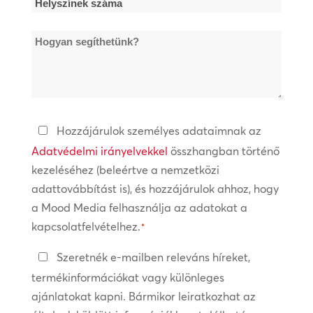
Helyszínek
száma
Hogyan
*
segíthetünk?
Adatvédelmi
Hozzájárulok személyes adataimnak az
irányelvek
Adatvédelmi irányelvekkel
összhangban történő
kezeléséhez (beleértve a nemzetközi
*
adattovábbítást is), és hozzájárulok ahhoz, hogy
a Mood Media felhasználja az adatokat a
kapcsolatfelvételhez.
*
Tartsa
Szeretnék e-mailben releváns híreket,
a
termékinformációkat vagy különleges
kapcsolatot
ajánlatokat kapni. Bármikor leiratkozhat az