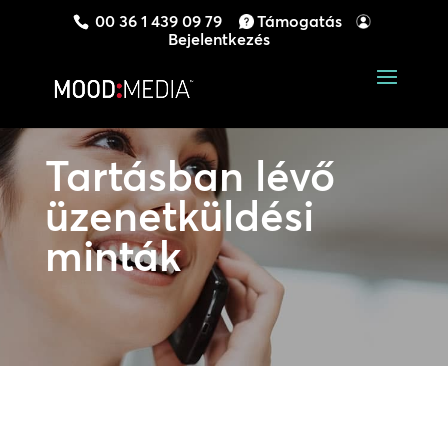
00 36 1 439 09 79
Támogatás
Bejelentkezés
Tartásban lévő
üzenetküldési
minták