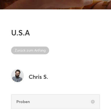
U.S.A
Zurück zum Anfang
Chris S.
Proben