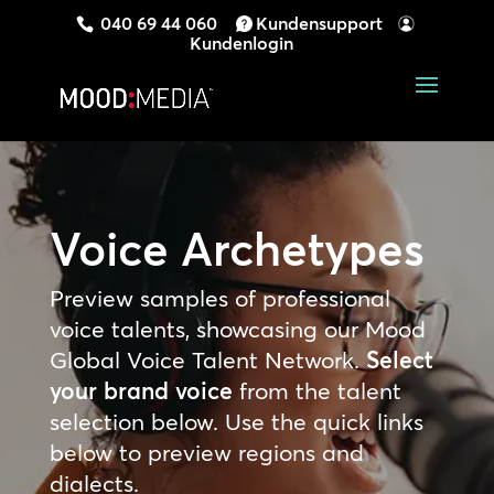
040 69 44 060
Kundensupport
Kundenlogin
Voice Archetypes
Preview samples of professional
voice talents, showcasing our Mood
Global Voice Talent Network.
Select
your brand voice
from the talent
selection below. Use the quick links
below to preview regions and
dialects.