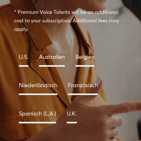
* Premium Voice Talents will be an additional
cost to your subscription. Additional fees may
apply.
U.S.
Australien
Belgien
Niederländisch
Französisch
Spanisch (L.A.)
U.K.