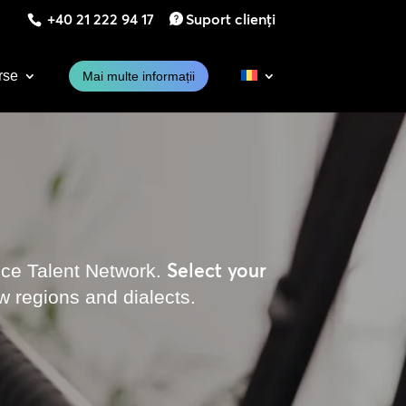
+40 21 222 94 17
Suport clienți
rse
Mai multe informații
Select your
ice Talent Network.
w regions and dialects.