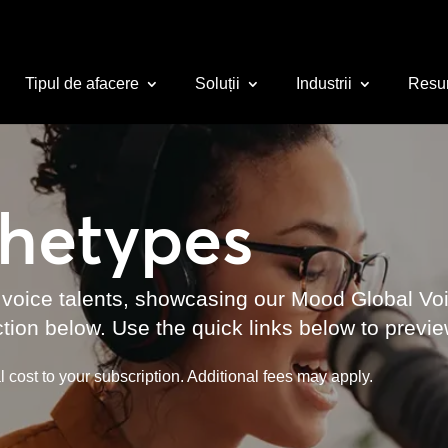
Tipul de afacere
Soluții
Industrii
Resu
chetypes
 voice talents, showcasing our Mood Global Vo
ction below. Use the quick links below to previe
 cost to your subscription. Additional fees may apply.