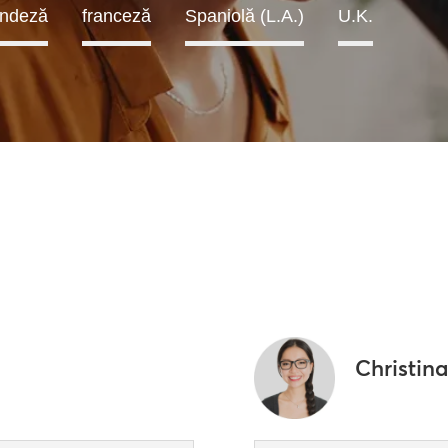
andeză
franceză
Spaniolă (L.A.)
U.K.
Christin