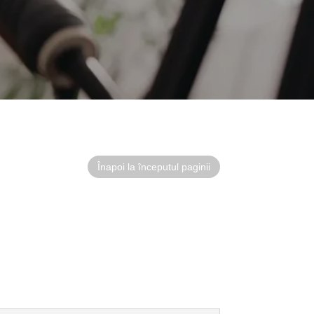
Înapoi la începutul paginii
a