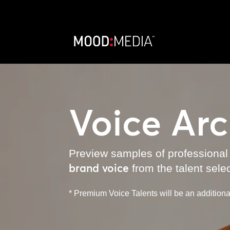
Voice Ar
Preview samples of professional
brand voice
from the talent sele
* Premium Voice Talents will be an additional