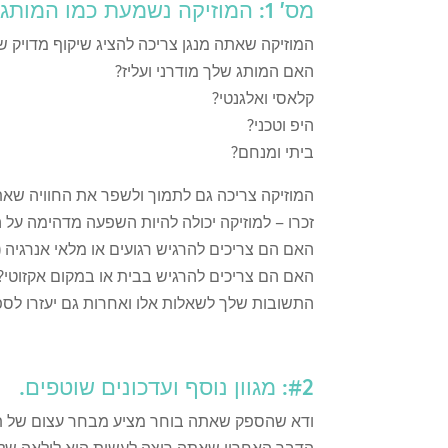
מס' 1: המוזיקה נשמעת כמו המותג שלך – והחוויה הרצויה שלך.
המוזיקה שאתה מנגן צריכה להציג שיקוף מדויק 
האם המותג שלך מודרני ועליז?
קלאסי ואלגנטי?
היפ וטכני?
ביתי ומנחם?
המוזיקה צריכה גם לתמוך ולשפר את החוויה שאת
זכרו – למוזיקה יכולה להיות השפעה מדהימה על 
האם הם צריכים להרגיש רגועים או מלאי אנרגיה (ראה טיפ מס' 7 למידע נו
האם הם צריכים להרגיש בבית או במקום אקזוטי?
התשובות שלך לשאלות אלו ואחרות גם יעזרו לספק
#2: מגוון נוסף ועדכונים שוטפים.
ודא שהספק שאתה בוחר מציע מבחר עצום של תוכנ
הדבר האחרון שאתה רוצה לעשות הוא לולאה של א