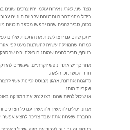
מצד שני, לארגון אירוח עולמי יהיו צרכים שונים ב
בידול מהמתחרים והבטחת עקביות חיוניים עבור סו
ככזה, סביר להניח שהם יחפשו מספר תוכניות מות
ייתכן שהם גם ירצו לשנות את התכנות שלהם לפי 
למרות שהמוזיקה עשויה להשתנות מעט לפי אזור,
בנוסף, סביר להניח שמותגים כאלה ירצו שהספק
אחר כך יש אתרי נופש יוקרתיים, שעשויים להזדק
חדר הכושר, וכן הלאה.
כדוגמה אחרונה, ארגון מבוסס זכיינות עשוי לרצ
ועקביות מותג.
או שיכול להיות שהם ירצו לנהל את המוזיקה באופן 
אנחנו יכולים להמשיך ולהמשיך עם כל הצרכים וה
החברה שאיתה אתה עובד צריכה להציע אפשרויות
בנוסף, זה גם טוב לעבוד עם ספק שיכול להעביר 