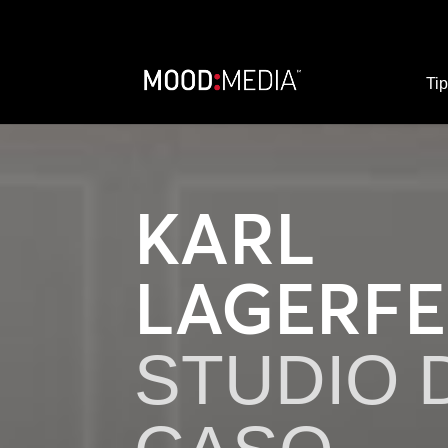
Tip
KARL
LAGERF
STUDIO 