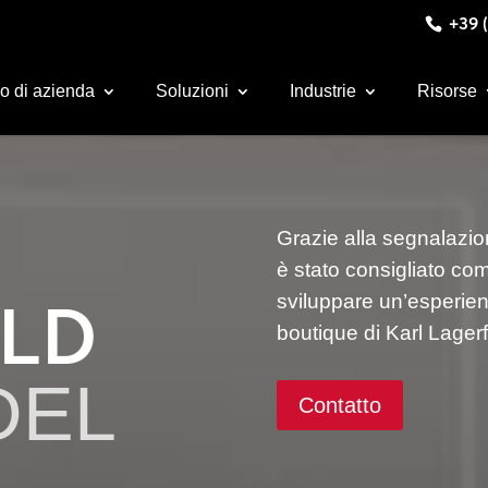
+39 (
o di azienda
Soluzioni
Industrie
Risorse
Grazie alla segnalazio
è stato consigliato co
ELD
sviluppare un’esperien
boutique di Karl Lagerf
DEL
Contatto