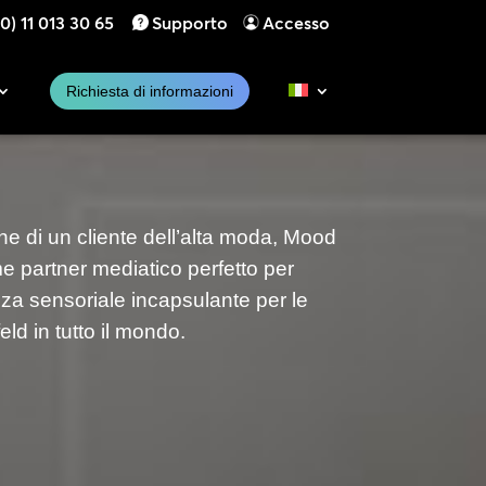
0) 11 013 30 65
Supporto
Accesso
Richiesta di informazioni
ne di un cliente dell’alta moda, Mood
me partner mediatico perfetto per
za sensoriale incapsulante per le
eld in tutto il mondo.