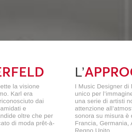
ERFELD
APPRO
L’
ette la visione
I Music Designer d
mo. Karl era
unico per l’immagin
riconosciuto dai
una serie di artisti 
inamidati e
attenzione all’atmos
ndide oltre che per
sonora su misura è o
icato di moda prêt-à-
Francia, Germania, A
Regno Unito.