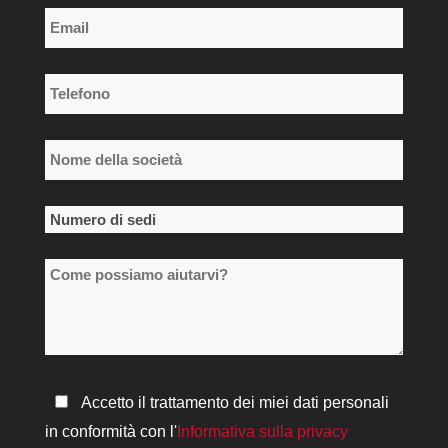
Cognome
Email
*
Telefono
*
Nome
della
società
Numero
*
di
Come
sedi
possiamo
*
aiutarvi?
Informativa
Accetto il trattamento dei miei dati personali
sulla
in conformità con l'
Informativa sulla privacy