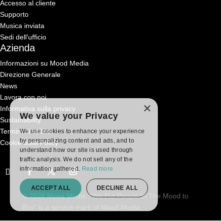
Accesso al cliente
Supporto
Musica inviata
Sedi dell'ufficio
Azienda
Informazioni su Mood Media
Direzione Generale
News
Lavora con noi
×
Informativa sulla privacy
We value your Privacy
Sustainability
Termini di utilizzo
We use cookies to enhance your experience
by personalizing content and ads, and to
Cookie sulla Policy
understand how our site is used through
traffic analysis. We do not sell any of the
information gathered.
Read more
ACCEPT ALL
DECLINE ALL
© 2026 Mood Media. "We Put People In The Mood to
Buy" is a service mark of Mood Media.