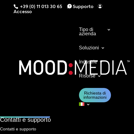
+39 (0) 11 013 30 65
Supporto
Accesso
Tipo di
azienda
Soluzioni
Industrie
Contattateci oggi stesso per scoprire cosa
Risorse
possono offrire le nostre soluzioni per la vostra
azienda.
Richiesta di
informazioni
Contattateci
Contatti e supporto
Contatti e supporto