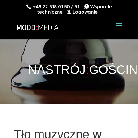
+48 22 518 01 50 / 51
Wsparcie
techniczne
Logowanie
NASTRÓJ
:
GOŚCI
Tło muzyczne w