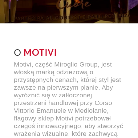
MOTIVI
O
Motivi, część Miroglio Group, jest
włoską marką odzieżową o
przystępnych cenach, której styl jest
zawsze na pierwszym planie. Aby
wyróżnić się w zatłoczonej
przestrzeni handlowej przy Corso
Vittorio Emanuele w Mediolanie,
flagowy sklep Motivi potrzebował
czegoś innowacyjnego, aby stworzyć
wrażenia wizualne, które zachwycą