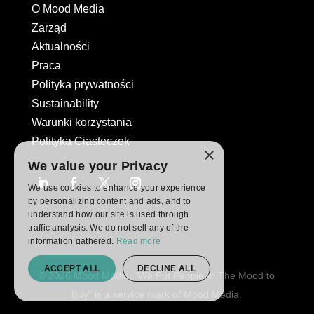
O Mood Media
Zarząd
Aktualności
Praca
Polityka prywatności
Sustainability
Warunki korzystania
Polityka Ciasteczek
×
We value your Privacy
We use cookies to enhance your experience
by personalizing content and ads, and to
understand how our site is used through
traffic analysis. We do not sell any of the
information gathered.
Read more
ACCEPT ALL
DECLINE ALL
© 2026 Mood Media. "We Put People In The Mood to
Buy" is a service mark of Mood Media.