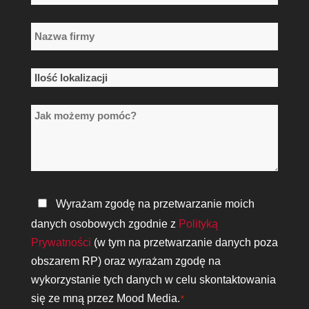
*
Nazwa
firmy
*
Ilość
lokalizacji
Jak
*
możemy
pomóc?
Polityka
Wyrażam zgodę na przetwarzanie moich
prywatności
danych osobowych zgodnie z
Polityką
*
Prywatności
(w tym na przetwarzanie danych poza
obszarem RP) oraz wyrażam zgodę na
wykorzystanie tych danych w celu skontaktowania
się ze mną przez Mood Media.
*