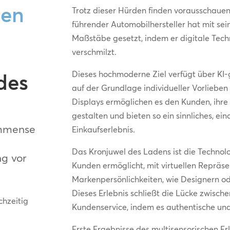
gen
Trotz dieser Hürden finden vorausschaue
führender Automobilhersteller hat mit se
Maßstäbe gesetzt, indem er digitale Tec
verschmilzt.
Dieses hochmoderne Ziel verfügt über KI-
des
auf der Grundlage individueller Vorlieben
Displays ermöglichen es den Kunden, ihre 
gestalten und bieten so ein sinnliches, ei
immense
Einkaufserlebnis.
Das Kronjuwel des Ladens ist die Technolog
g vor
Kunden ermöglicht, mit virtuellen Repräse
Markenpersönlichkeiten, wie Designern ode
Dieses Erlebnis schließt die Lücke zwisc
hzeitig
Kundenservice, indem es authentische und
Erste Ergebnisse des multisensorischen Erl