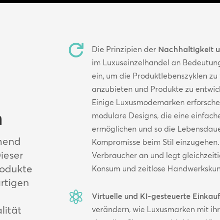

Die Prinzipien der
Nachhaltigkeit u
im Luxuseinzelhandel an Bedeutung
ein, um die Produktlebenszyklen zu
anzubieten und Produkte zu entwick
Einige Luxusmodemarken erforschen
n
modulare Designs, die eine einfach
ermöglichen und so die Lebensdaue
mend
Kompromisse beim Stil einzugehen
Dieser
Verbraucher an und legt gleichzeit
rodukte
Konsum und zeitlose Handwerkskun
artigen

Virtuelle und KI-gesteuerte Einkauf
lität
verändern, wie Luxusmarken mit ihr