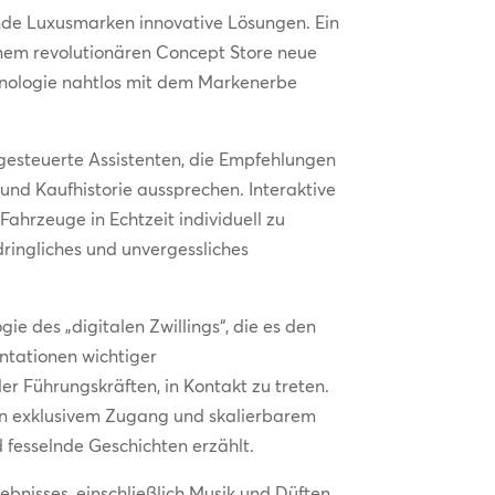
nde Luxusmarken innovative Lösungen. Ein
inem revolutionären Concept Store neue
hnologie nahtlos mit dem Markenerbe
gesteuerte Assistenten, die Empfehlungen
 und Kaufhistorie aussprechen. Interaktive
Fahrzeuge in Echtzeit individuell zu
ndringliches und unvergessliches
ie des „digitalen Zwillings“, die es den
ntationen wichtiger
r Führungskräften, in Kontakt zu treten.
hen exklusivem Zugang und skalierbarem
 fesselnde Geschichten erzählt.
ebnisses, einschließlich Musik und Düften,